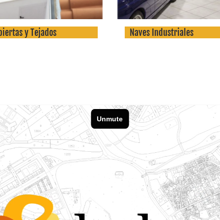
biertas y Tejados
Naves Industriales