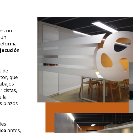
 es un
 un
 reforma
ejecución
d de
utor, que
rabajos
ricistas,
e la
os plazos
les
ico
antes,